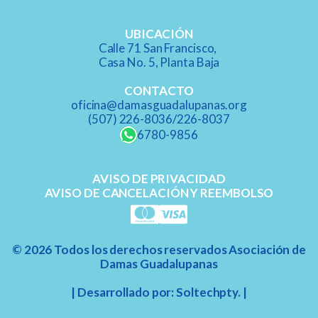
i
c
UBICACIÓN
o
Calle 71 San Francisco,
:
Casa No. 5, Planta Baja​
CONTACTO
oficina@damasguadalupanas.org
(507) 226-8036/226-8037​
6780-9856
AVISO DE PRIVACIDAD
AVISO DE CANCELACIÓN Y REEMBOLSO
©
2026
Todos los derechos reservados Asociación de
Damas Guadalupanas
| Desarrollado por: Soltechpty. |