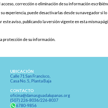
l acceso, corrección o eliminación de su información escrib
 su experiencia, puede desactivarlas desde su navegador si lo 
 este aviso, publicando la versión vigente en esta misma pág
a protección de su información.
UBICACIÓN
Calle 71 San Francisco,
Casa No. 5, Planta Baja​
CONTACTO
oficina@damasguadalupanas.org
(507) 226-8036/226-8037​
6780-9856