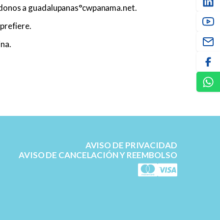
iéndonos a guadalupanas°cwpanama.net.
prefiere.
ina.
AVISO DE PRIVACIDAD
AVISO DE CANCELACIÓN Y REEMBOLSO