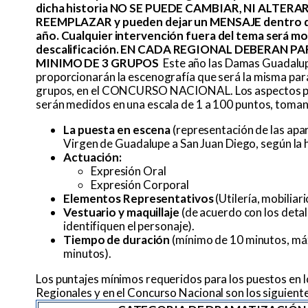
dicha historia NO SE PUEDE CAMBIAR, NI ALTERAR
REEMPLAZAR y pueden dejar un MENSAJE dentro d
año. Cualquier intervención fuera del tema será mo
descalificación.
EN CADA REGIONAL DEBERAN PA
MINIMO DE 3 GRUPOS
Este año las Damas Guadalu
proporcionarán la escenografía que será la misma par
grupos, en el CONCURSO NACIONAL. Los aspectos p
serán medidos en una escala de 1 a 100 puntos, toma
La puesta en escena
(representación de las apar
Virgen de Guadalupe a San Juan Diego, según la h
Actuación:
Expresión Oral
Expresión Corporal
Elementos Representativos
(Utilería, mobiliar
Vestuario y maquillaje
(de acuerdo con los detal
identifiquen el personaje).
Tiempo de duración
(mínimo de 10 minutos, m
minutos).
Los puntajes mínimos requeridos para los puestos en 
Regionales y en el Concurso Nacional son los siguiente