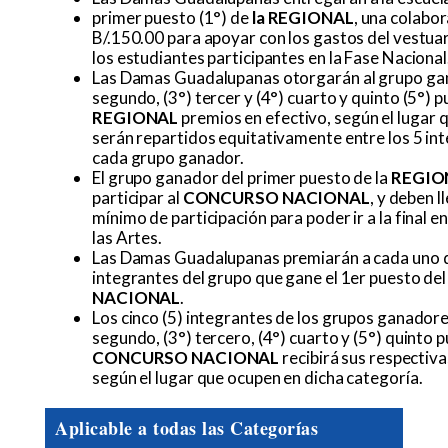
primer puesto (1°) de
la
REGIONAL
, una colabo
B/.150.00 para apoyar con los gastos del vestuari
los estudiantes participantes en la Fase Nacional
Las Damas Guadalupanas otorgarán al grupo gan
segundo, (3°) tercer y (4°) cuarto y quinto (5°) 
REGIONAL
premios en efectivo, según el lugar 
serán repartidos equitativamente entre los 5 in
cada grupo ganador.
El grupo ganador del primer puesto de la
REGIO
participar al
CONCURSO NACIONAL
, y deben l
mínimo de participación para poder ir a la final e
las Artes.
Las Damas Guadalupanas premiarán a cada uno d
integrantes del grupo que gane el 1er puesto de
NACIONAL
.
Los cinco (5) integrantes de los grupos ganadore
segundo, (3°) tercero, (4°) cuarto y (5°) quinto 
CONCURSO NACIONAL
recibirá sus respectiv
según el lugar que ocupen en dicha categoría.
Aplicable a todas las Categorías