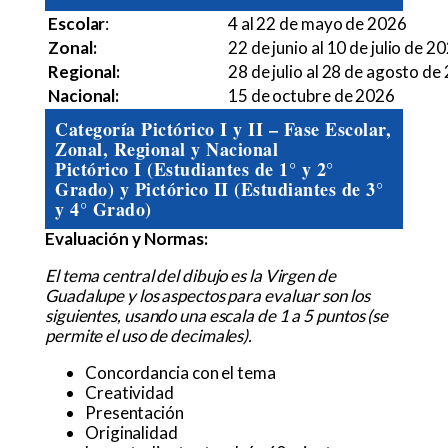
Escolar
:
4 al 22 de mayo de 2026
Zonal:
22 de junio al 10 de julio de 2
Regional:
28 de julio al 28 de agosto de
Nacional:
15 de octubre de 2026
Categoría Pictórico I y II – Fase Escolar,
Zonal, Regional y Nacional
Pictórico I (Estudiantes de 1° y 2°
Grado) y Pictórico II (Estudiantes de 3°
y 4° Grado)
Evaluación y Normas:
El tema central del dibujo es la Virgen de
Guadalupe y los aspectos para evaluar son los
siguientes, usando una escala de 1 a 5 puntos (se
permite el uso de decimales).
Concordancia con el tema
Creatividad
Presentación
Originalidad