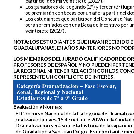
partir del dos mil veintisiete (2027).
Los ganadores del segundo (2º) y tercer (3º) luga
se premiarán con becas por un año, a partir del dos
Los estudiantes que participen del Concurso Nacion
serán premiados con una Beca de Incentivo por un 
veintisiete (2027).
NOTA: LOS ESTUDIANTES QUE HAYAN RECIBIDO 
GUADALUPANAS, EN AÑOS ANTERIORES NO PODR
LOS MIEMBROS DEL JURADO CALIFICADOR DE O
PROFESORES DE ESPAÑOL Y NO PUEDEN PERTENE
LA REGIONAL NI TENER RELACIÓN CON LOS CON
REPRESENTE UN CONFLICTO DE INTERÉS.
Categoría Dramatización – Fase Escolar,
Zonal, Regional y Nacional
Estudiantes de 7° a 9° Grado
Evaluación y Normas:
El Concurso Nacional de la Categoría de Dramatiza
realizará el jueves 15 de octubre 2026 en la Ciudad d
Dramatización será sobre la historia de las aparicio
de Guadalupe a San Juan Diego. Es importante men