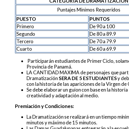
CATEGORIA DE DRAMATIZACIÓN
Puntajes Mínimos Requeridos
PUESTO
PUNTOS
Primero
De 90 a 100
Segundo
De 80 a 89.9
Tercero
De 70 a 79.9
Cuarto
De 60 a 69.9
Participarán estudiantes de Primer Ciclo, solam
Provincia de Panamá.
LA CANTIDAD MAXIMA de personajes que partic
Dramatización
SERA DE 5
ESTUDIANTES
y deb
con la historia de las apariciones de la Virgen d
Se debe elaborar un guion con base en la historia
creatividad y adaptación al medio.
Premiación y Condiciones:
La Dramatización se realizará en un tiempo míni
minutos y máximo de 15 minutos.
Las Damas Guadalupanas entregarán a la escuel