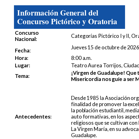
Información General del
Concurso Pictórico y Oratoria
Concurso
Categorías Pictórico I y II, O
Nacional:
Jueves 15 de octubre de 202
Fecha
:
Hora:
8:00 a.m.
Lugar:
Teatro Aurea Torrijos, Ciudad
¡Virgen de Guadalupe! Que 
Tema:
Misericordia nos guíe a ser 
Desde 1985 la Asociación org
finalidad de promover la excel
la población estudiantil, media
Antecedentes:
auto formativas, en los aspec
religiosos que se cultivan co
La Virgen María, en su advoc
Guadalupe.